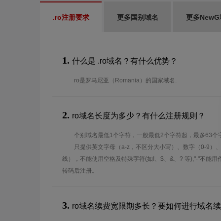
.ro注册要求
更多国别域名
更多New
1.
什么是 .ro域名？有什么优势？
ro是罗马尼亚（Romania）的国家域名.
2.
ro域名长度为多少？有什么注册规则？
个别域名最低1个字符，一般最低2个字符起，最多63个
只提供英文字母（a-z，不区分大小写）、数字（0-9）
线），不能使用空格及特殊字符(如!、$、&、? 等),"-"不
转码后注册。
3.
ro域名续费宽限期多长？要如何进行域名