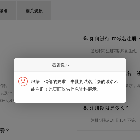
G域名
相关资质
6.
如何进行 .ro域名注册
通过我司注册可以即刻生效。
温馨提示
7.
谁可以注册 .ro域名
根据工信部的要求，未批复域名后缀的域名不
字符。
想了解.ro域名的注册要求，
能注册！此页面仅供信息资料展示。
、以及"-"（英文中的连词号，即中横
能用作开头和结尾。注*中文域名实际是
8.
注册期限是多长？
注册期限从1年到10年不等。
续费？