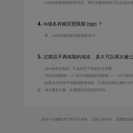
ro域名续期宽限期是30天，我司注册的域名可以在后台
4.
ro域名有赎回宽限期 (rgp) ？
有，.ro域名赎回的宽限期是30天。
5.
过期且不再续期的域名，多久可以再次被
当ro域名过期后，它会经过下面的生命周期：
30天的宽限期-----> 30天内赎回的宽限期------- >5天等
如果合作伙伴不续期或恢复域名，它将在到期日期的大约
意，域名重新注册，应遵循先到先得的原则。
* 因每个后缀要求可能不尽相同，实际注册条件、续费赎回