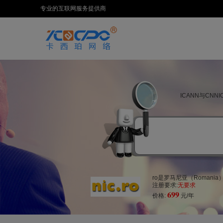
专业的互联网服务提供商
ICANN与CN
ro是罗马尼亚（Romani
注册要求:
无要求
699
价格:
元/年