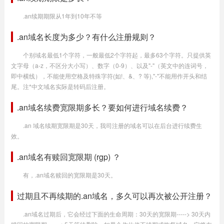
.an续期期限从1年到10年不等
.an域名长度为多少？有什么注册规则？
个别域名最低1个字符，一般最低2个字符起，最多63个字符。只提供英
文字母（a-z，不区分大小写）、数字（0-9）、以及"-"（英文中的连词号，
即中横线），不能使用空格及特殊字符(如!、&、? 等),"-"不能用作开头和结
尾。注*中文域名实际是转码后注册。
.an域名续费宽限期多长？要如何进行域名续费？
.an 域名续期宽限期是30天，我司注册的域名可以在后台进行续费生
效。
.an域名有赎回宽限期 (rgp) ？
有，.an域名赎回的宽限期是30天。
过期且不再续期的.an域名，多久可以再次被公开注册？
.an域名过期后，它会经过下面的生命周期：30天的宽限期-----> 30天内