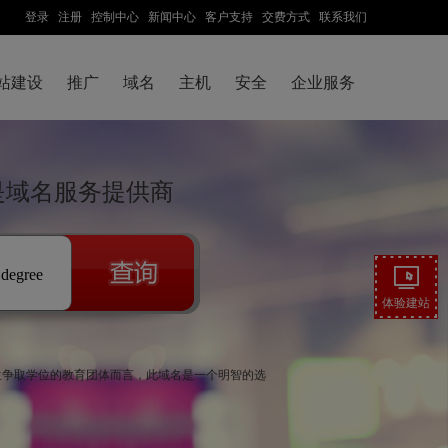
登录
注册
控制中心
新闻中心
客户支持
交费方式
联系我们
站建设
推广
域名
主机
安全
企业服务
称是域名服务提供商
.degree
体验建站
学生争取学位的教育团体而言，此域名是一个明智的选