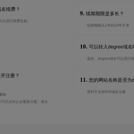
域名续费？
9.
续期期限是多长？
在后台进行续费生效。
续期期限从1年到10年不等
10.
可以转入degree域
是的，degree域名可以进
公开注册？
11.
您的网站名称是否为deg
暂时不支持IDN域名注册
待删除
75天后对公众重新注册。请注