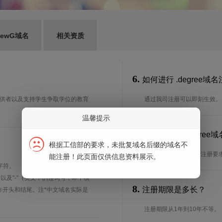
ewG域名
相关资质
6.
如何进行 .degree域
金提供者以及支持学生争取学位的教育
通过我司注册可以即刻生效。
温馨提示
7.
谁可以注册 .degre
根据工信部的要求，未批复域名后缀的域名不
？
想了解.degree域名的注
能注册！此页面仅供信息资料展示。
字符。
、以及"-"（英文中的连词号，即中横
8.
注册期限是多长？
能用作开头和结尾。注*中文域名实际是
注册期限从1年到10年不等。