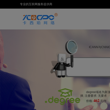
专业的互联网服务提供商
ICANN与CN
degree域名
择; 注册要求: 无要求
462
价格:
元/年